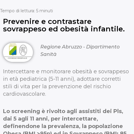
Tempo di lettura:
5
minuti
Prevenire e contrastare
sovrappeso ed obesità infantile.
Regione Abruzzo - Dipartimento
Sanità
Intercettare e monitorare obesità e sovrappeso
in età pediatrica (5-11 anni), adottare corretti
stili di vita per la prevenzione del rischio
cardiovascolare.
Lo
screening
è
rivolto
agli
assistiti
dei
Pls,
dai
5
agli
11
anni,
per
intercettare,
definendone
la
prevalenza,
la
popolazione
Obesa
(BMI
>95p)
ed
in
Sovrappeso
(BMI:
85