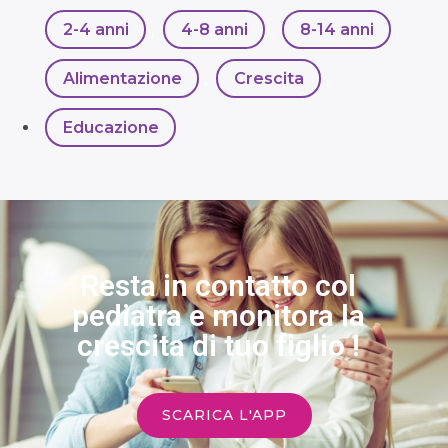
2-4 anni
,
4-8 anni
,
8-14 anni
,
Alimentazione
,
Crescita
,
Educazione
Resta in contatto col
pediatra e monitora la
crescita di tuo figlio !
SCARICA L'APP