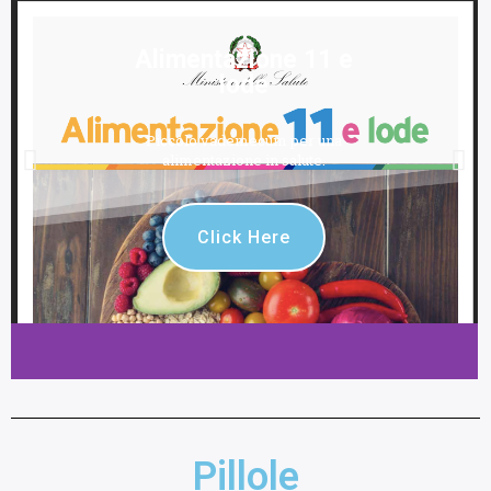
Alimentazione 11 e
lode
Piccolo vademecum per una
alimentazione in salute.
Click Here
Pillole