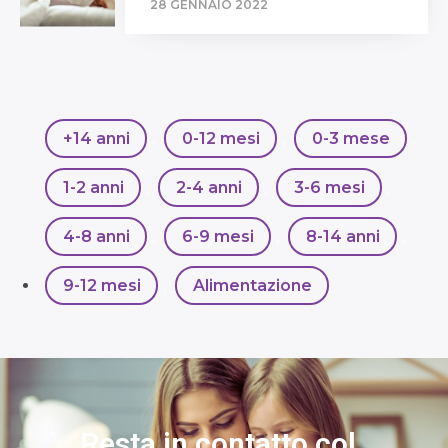
28 GENNAIO 2022
+14 anni
,
0-12 mesi
,
0-3 mese
,
1-2 anni
,
2-4 anni
,
3-6 mesi
,
4-8 anni
,
6-9 mesi
,
8-14 anni
,
9-12 mesi
,
Alimentazione
Resta in contatto col