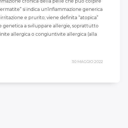
mmazione cronica della pelle che può colpire
dermatite” si indica un’infiammazione generica
rritazione e prurito; viene definita “atopica”
 genetica a sviluppare allergie, soprattutto
nite allergica o congiuntivite allergica (alla
30 MAGGIO 2022