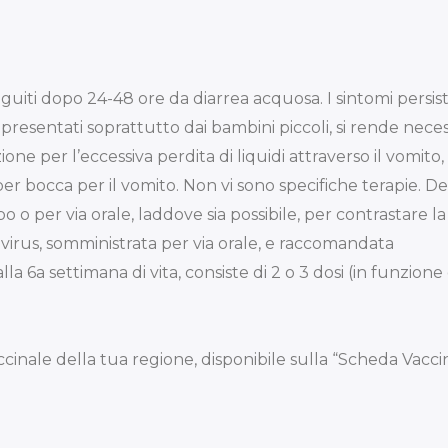
uiti dopo 24-48 ore da diarrea acquosa. I sintomi persis
ppresentati soprattutto dai bambini piccoli, si rende necess
one per l’eccessiva perdita di liquidi attraverso il vomito, 
 per bocca per il vomito. Non vi sono specifiche terapie. 
bo o per via orale, laddove sia possibile, per contrastare la
avirus, somministrata per via orale, e raccomandata
la 6a settimana di vita, consiste di 2 o 3 dosi (in funzione
ccinale della tua regione, disponibile sulla “Scheda Vaccin