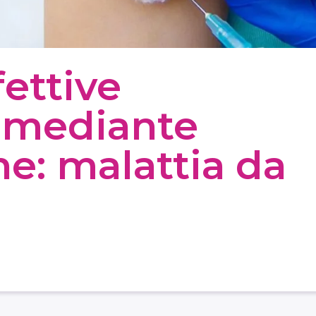
fettive
i mediante
e: malattia da