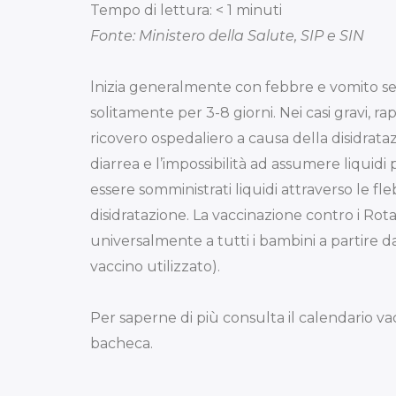
Tempo di lettura:
< 1
minuti
Fonte: Ministero della Salute, SIP e SIN
lnizia generalmente con febbre e vomito seg
solitamente per 3-8 giorni. Nei casi gravi, ra
ricovero ospedaliero a causa della disidratazi
diarrea e l’impossibilità ad assumere liquidi
essere somministrati liquidi attraverso le fle
disidratazione. La vaccinazione contro i Rot
universalmente a tutti i bambini a partire dal
vaccino utilizzato).
Per saperne di più consulta il calendario va
bacheca.