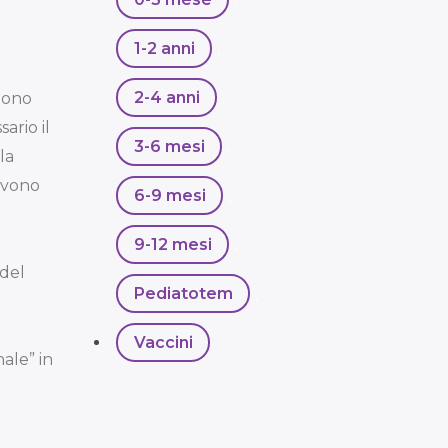
1-2 anni
,
2-4 anni
,
tono
ario il
3-6 mesi
,
la
Devono
6-9 mesi
,
9-12 mesi
,
 del
Pediatotem
,
Vaccini
ale” in