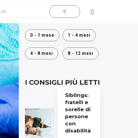
0 - 1 mese
1 - 4 mesi
4 - 8 mesi
8 - 12 mesi
I CONSIGLI PIÙ LETTI
Siblings:
fratelli e
sorelle di
persone
con
disabilità