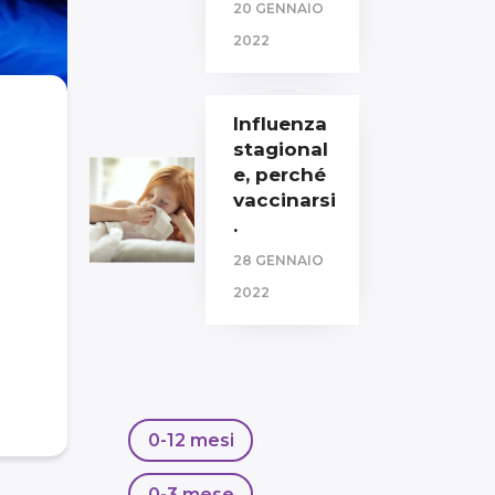
20 GENNAIO
2022
Influenza
stagional
e, perché
vaccinarsi
.
28 GENNAIO
2022
0-12 mesi
,
0-3 mese
,