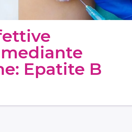
fettive
i mediante
e: Epatite B