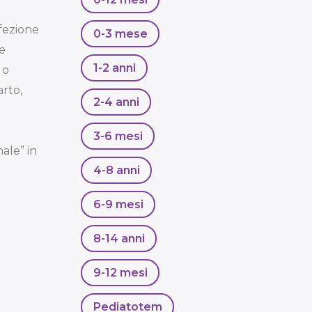
fezione
0-3 mese
,
ue
1-2 anni
,
 o
arto,
2-4 anni
,
3-6 mesi
,
ale” in
4-8 anni
,
6-9 mesi
,
8-14 anni
,
9-12 mesi
,
Pediatotem
,