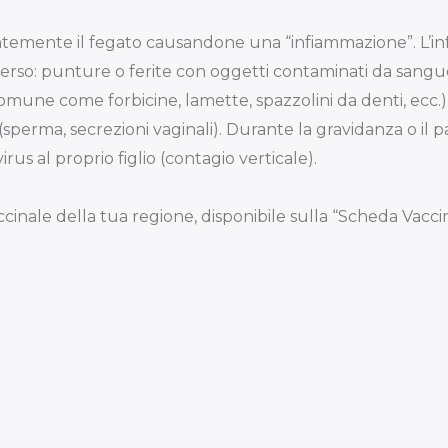
ntemente il fegato causandone una “infiammazione”. L’in
averso: punture o ferite con oggetti contaminati da sang
omune come forbicine, lamette, spazzolini da denti, ecc.)
sperma, secrezioni vaginali). Durante la gravidanza o il p
irus al proprio figlio (contagio verticale).
ccinale della tua regione, disponibile sulla “Scheda Vaccin