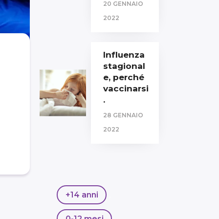
20 GENNAIO
2022
Influenza
stagional
e, perché
vaccinarsi
.
28 GENNAIO
2022
+14 anni
,
0-12 mesi
,