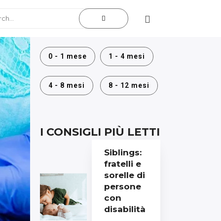
0 - 1 mese
1 - 4 mesi
4 - 8 mesi
8 - 12 mesi
I CONSIGLI PIÙ LETTI
Siblings:
fratelli e
sorelle di
persone
con
disabilità