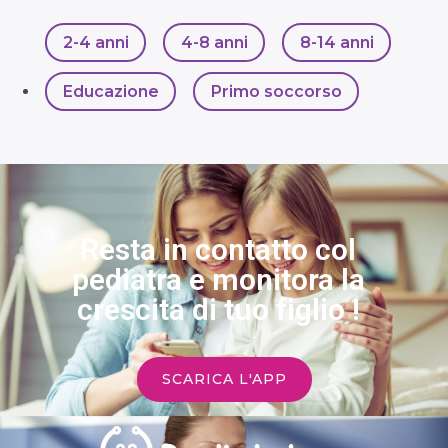
2-4 anni
,
4-8 anni
,
8-14 anni
,
Educazione
,
Primo soccorso
Resta in contatto col
pediatra e monitora la
crescita di tuo figlio !
SCARICA L'APP