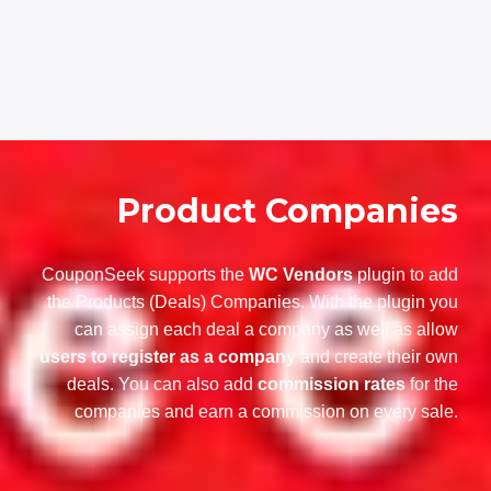
Product Companies
CouponSeek supports the
WC Vendors
plugin to add
the Products (Deals) Companies. With the plugin you
can assign each deal a company as well as allow
users to register as a company
and create their own
deals. You can also add
commission rates
for the
companies and earn a commission on every sale.