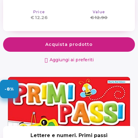
Price
Value
€
12.26
€
12.90
Acquista prodotto
Aggiungi ai preferiti
-8%
Lettere e numeri. Primi passi