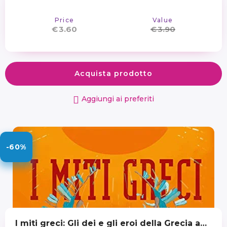
Price
Value
€
3.60
€
3.90
Acquista prodotto
Aggiungi ai preferiti
-60%
I miti greci: Gli dei e gli eroi della Grecia antica Formato Kindle