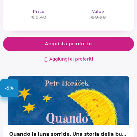
Price
Value
€
9.40
€
9.90
Acquista prodotto
Aggiungi ai preferiti
-5%
Quando la luna sorride. Una storia della buonanotte tutta da contare. Ediz. a colori