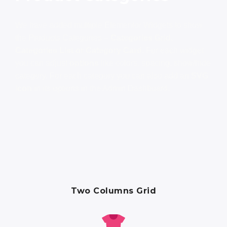
We have added multiple Elementor Widgets to show
the Products Categories –
Categories Grid,
Categories List or Category Card
. For each widget
you can adjust
options
like colors, spacing, show/hide
category. For each category you can also add an
SVG
icon
in its options in the Admin Dashboard.
Two Columns Grid