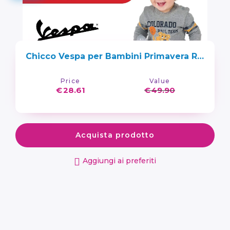
Chicco Vespa per Bambini Primavera Rossa, Moto Giocattolo Cavalcabile con Pannello Elettronico, Luci e Suoni, Ruote di Supporto Rimuovibili
Price
Value
€
28.61
€
49.90
Acquista prodotto
Aggiungi ai preferiti